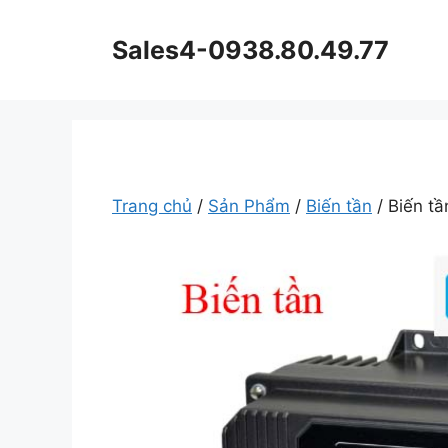
Chuyển
đến
Sales4-0938.80.49.77
nội
dung
Trang chủ
/
Sản Phẩm
/
Biến tần
/ Biến tầ