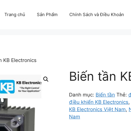
Trang chủ
Sản Phẩm
Chính Sách và Điều Khoản
n KB Electronics
Biến tần K
Danh mục:
Biến tần
Thẻ:
đ
điều khiển KB Electronics
KB Electronics Việt Nam
,
Nam