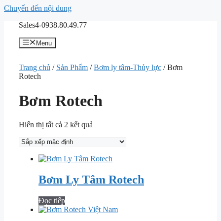
Chuyển đến nội dung
Sales4-0938.80.49.77
Menu
Trang chủ
/
Sản Phẩm
/
Bơm ly tâm-Thủy lực
/ Bơm
Rotech
Bơm Rotech
Hiển thị tất cả 2 kết quả
Bơm Ly Tâm Rotech
Đọc tiếp