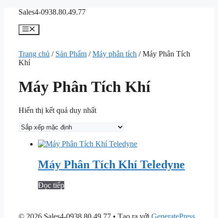
Chuyển
Sales4-0938.80.49.77
đến
nội
Menu
dung
Trang chủ
/
Sản Phẩm
/
Máy phân tích
/ Máy Phân Tích
Khí
Máy Phân Tích Khí
Hiển thị kết quả duy nhất
Máy Phân Tích Khí Teledyne
Đọc tiếp
© 2026 Sales4-0938.80.49.77
• Tạo ra với
GeneratePress