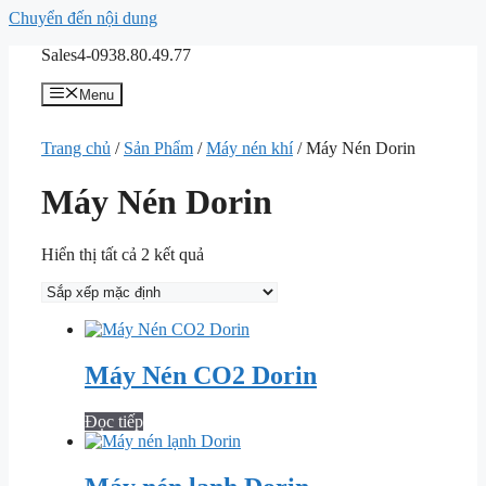
Chuyển đến nội dung
Sales4-0938.80.49.77
Menu
Trang chủ
/
Sản Phẩm
/
Máy nén khí
/ Máy Nén Dorin
Máy Nén Dorin
Hiển thị tất cả 2 kết quả
Máy Nén CO2 Dorin
Đọc tiếp